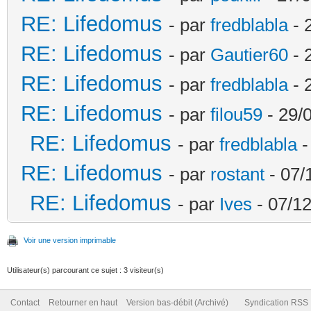
RE: Lifedomus
- par
fredblabla
- 
RE: Lifedomus
- par
Gautier60
- 
RE: Lifedomus
- par
fredblabla
- 
RE: Lifedomus
- par
filou59
- 29/
RE: Lifedomus
- par
fredblabla
-
RE: Lifedomus
- par
rostant
- 07/
RE: Lifedomus
- par
Ives
- 07/12
Voir une version imprimable
Utilisateur(s) parcourant ce sujet : 3 visiteur(s)
Contact
Retourner en haut
Version bas-débit (Archivé)
Syndication RSS