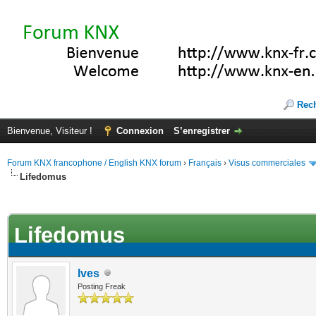
Rec
Bienvenue, Visiteur !
Connexion
S’enregistrer
Forum KNX francophone / English KNX forum
›
Français
›
Visus commerciales
Lifedomus
(s))
Lifedomus
Ives
Posting Freak