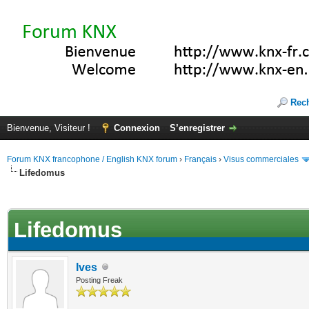
Rec
Bienvenue, Visiteur !
Connexion
S’enregistrer
Forum KNX francophone / English KNX forum
›
Français
›
Visus commerciales
Lifedomus
(s))
Lifedomus
Ives
Posting Freak