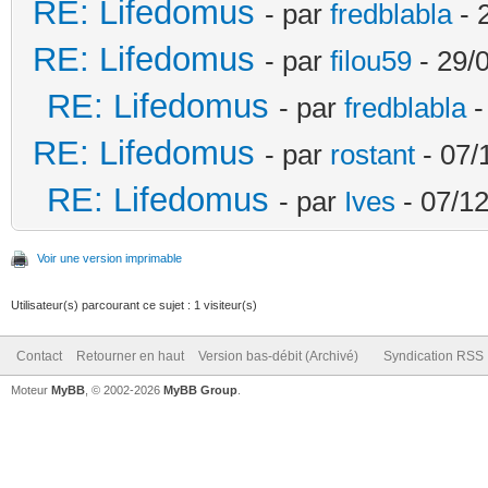
RE: Lifedomus
- par
fredblabla
- 
RE: Lifedomus
- par
filou59
- 29/
RE: Lifedomus
- par
fredblabla
-
RE: Lifedomus
- par
rostant
- 07/
RE: Lifedomus
- par
Ives
- 07/12
Voir une version imprimable
Utilisateur(s) parcourant ce sujet : 1 visiteur(s)
Contact
Retourner en haut
Version bas-débit (Archivé)
Syndication RSS
Moteur
MyBB
, © 2002-2026
MyBB Group
.