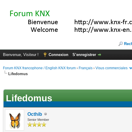
Rec
Bienvenue, Visiteur !
Connexion
S’enregistrer
Forum KNX francophone / English KNX forum
›
Français
›
Visus commerciales
Lifedomus
(s))
Lifedomus
Octhib
Senior Member