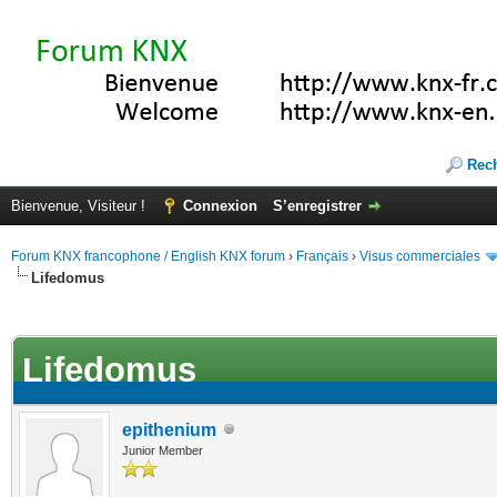
Rec
Bienvenue, Visiteur !
Connexion
S’enregistrer
Forum KNX francophone / English KNX forum
›
Français
›
Visus commerciales
Lifedomus
(s))
Lifedomus
epithenium
Junior Member