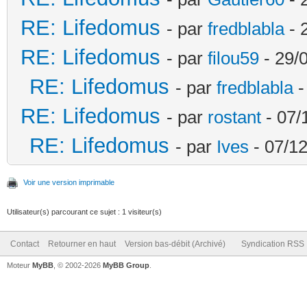
RE: Lifedomus
- par
fredblabla
- 
RE: Lifedomus
- par
filou59
- 29/
RE: Lifedomus
- par
fredblabla
-
RE: Lifedomus
- par
rostant
- 07/
RE: Lifedomus
- par
Ives
- 07/12
Voir une version imprimable
Utilisateur(s) parcourant ce sujet : 1 visiteur(s)
Contact
Retourner en haut
Version bas-débit (Archivé)
Syndication RSS
Moteur
MyBB
, © 2002-2026
MyBB Group
.