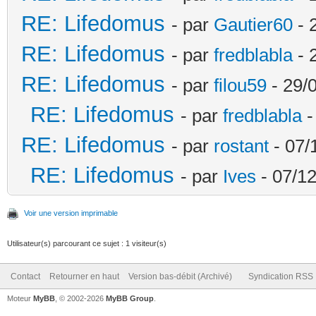
RE: Lifedomus
- par
Gautier60
- 
RE: Lifedomus
- par
fredblabla
- 
RE: Lifedomus
- par
filou59
- 29/
RE: Lifedomus
- par
fredblabla
-
RE: Lifedomus
- par
rostant
- 07/
RE: Lifedomus
- par
Ives
- 07/12
Voir une version imprimable
Utilisateur(s) parcourant ce sujet : 1 visiteur(s)
Contact
Retourner en haut
Version bas-débit (Archivé)
Syndication RSS
Moteur
MyBB
, © 2002-2026
MyBB Group
.