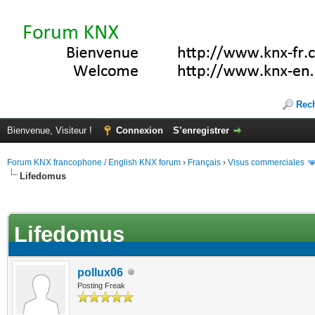
Rec
Bienvenue, Visiteur !
Connexion
S’enregistrer
Forum KNX francophone / English KNX forum
›
Français
›
Visus commerciales
Lifedomus
(s))
Lifedomus
pollux06
Posting Freak