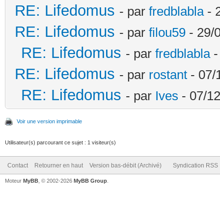
RE: Lifedomus
- par
fredblabla
- 
RE: Lifedomus
- par
filou59
- 29/
RE: Lifedomus
- par
fredblabla
-
RE: Lifedomus
- par
rostant
- 07/
RE: Lifedomus
- par
Ives
- 07/12
Voir une version imprimable
Utilisateur(s) parcourant ce sujet : 1 visiteur(s)
Contact
Retourner en haut
Version bas-débit (Archivé)
Syndication RSS
Moteur
MyBB
, © 2002-2026
MyBB Group
.