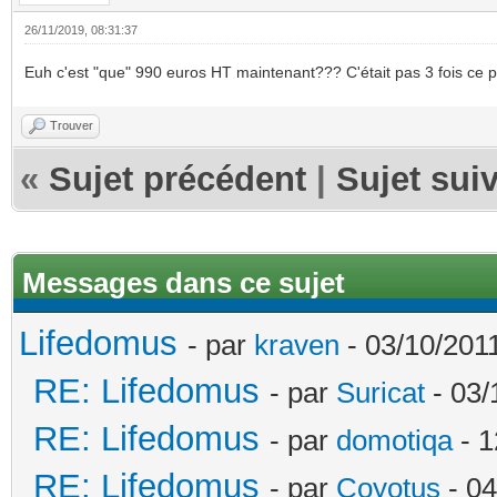
26/11/2019, 08:31:37
Euh c'est "que" 990 euros HT maintenant??? C'était pas 3 fois ce p
Trouver
«
Sujet précédent
|
Sujet sui
Messages dans ce sujet
Lifedomus
- par
kraven
- 03/10/2011
RE: Lifedomus
- par
Suricat
- 03/
RE: Lifedomus
- par
domotiqa
- 1
RE: Lifedomus
- par
Coyotus
- 04