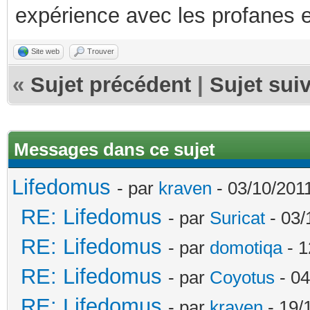
expérience avec les profanes e
Site web
Trouver
«
Sujet précédent
|
Sujet sui
Messages dans ce sujet
Lifedomus
- par
kraven
- 03/10/2011
RE: Lifedomus
- par
Suricat
- 03/
RE: Lifedomus
- par
domotiqa
- 1
RE: Lifedomus
- par
Coyotus
- 04
RE: Lifedomus
- par
kraven
- 19/