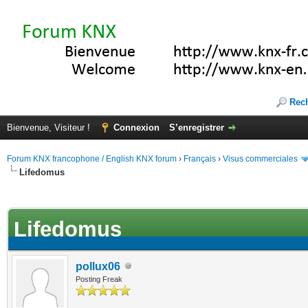
Rec
Bienvenue, Visiteur !
Connexion
S’enregistrer
Forum KNX francophone / English KNX forum
›
Français
›
Visus commerciales
Lifedomus
(s))
Lifedomus
pollux06
Posting Freak