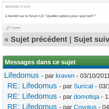
08/12/2019, 17:13:23
à bientôt sur le forum LD ! Quelles options pour quel tarif ?
Trouver
«
Sujet précédent
|
Sujet sui
Messages dans ce sujet
Lifedomus
- par
kraven
- 03/10/2011
RE: Lifedomus
- par
Suricat
- 03/
RE: Lifedomus
- par
domotiqa
- 1
RE: Lifedomus
- par
Coyotus
- 04