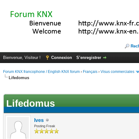
Rec
Bienvenue, Visiteur !
Connexion
S’enregistrer
Forum KNX francophone / English KNX forum
›
Français
›
Visus commerciales
Lifedomus
(s))
Lifedomus
Ives
Posting Freak