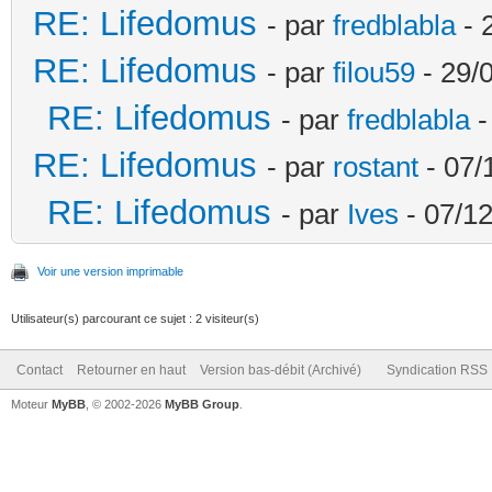
RE: Lifedomus
- par
fredblabla
- 
RE: Lifedomus
- par
filou59
- 29/
RE: Lifedomus
- par
fredblabla
-
RE: Lifedomus
- par
rostant
- 07/
RE: Lifedomus
- par
Ives
- 07/12
Voir une version imprimable
Utilisateur(s) parcourant ce sujet : 2 visiteur(s)
Contact
Retourner en haut
Version bas-débit (Archivé)
Syndication RSS
Moteur
MyBB
, © 2002-2026
MyBB Group
.