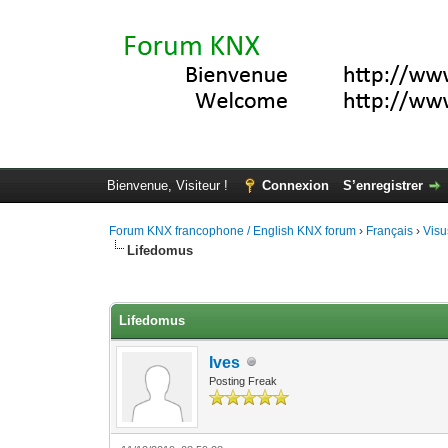
Bienvenue, Visiteur !
Connexion
S’enregistrer
Forum KNX francophone / English KNX forum
›
Français
›
Visu
Lifedomus
Moyenne : 4 (5 vote(s))
1
2
3
4
5
Lifedomus
Ives
Posting Freak