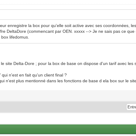
llateur enregistre la box pour qu'elle soit active avec ses coordonnées, les
ffre DeltaDore (commencant par OEN. xxxxx --> Je ne sais pas ce que c
s box lifedomus.
r le site Delta-Dore ; pour la box de base on dispose d'un tarif avec le
qui n'est en fait qu'un client final ?
qui n'est plus mentionné dans les fonctions de base d ela box sur le sit