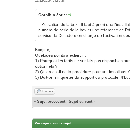
11/12/2019, 08:59:28
Octhib a écrit :
- Activation de la box : Il faut à priori que l'insta
numero de serie de la box et une reference de l'o
service de Deltadore en charge de l'activation de
Bonjour,
Quelques points à éclaircir :
1) Pourquoi les tarifs ne sont-ils pas disponibles su
optionnels ?
2) Qu'en est-il de la procédure pour un "installateur" 
3) Doit-on s’inquiéter du support du protocole KNX 
Trouver
«
Sujet précédent
|
Sujet suivant
»
Messages dans ce sujet