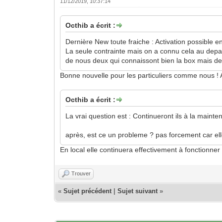
11/12/2019, 10:37:14
Octhib a écrit :
Dernière New toute fraiche : Activation possible e
La seule contrainte mais on a connu cela au depar
de nous deux qui connaissont bien la box mais de
Bonne nouvelle pour les particuliers comme nous ! 
Octhib a écrit :
La vrai question est : Continueront ils à la main
après, est ce un probleme ? pas forcement car el
En local elle continuera effectivement à fonctionner
Trouver
«
Sujet précédent
|
Sujet suivant
»