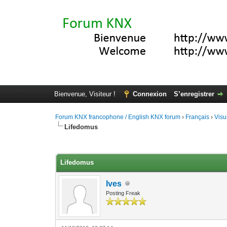
Bienvenue, Visiteur !
Connexion
S’enregistrer
Forum KNX francophone / English KNX forum
›
Français
›
Visu
Lifedomus
Moyenne : 4 (5 vote(s))
1
2
3
4
5
Lifedomus
Ives
Posting Freak