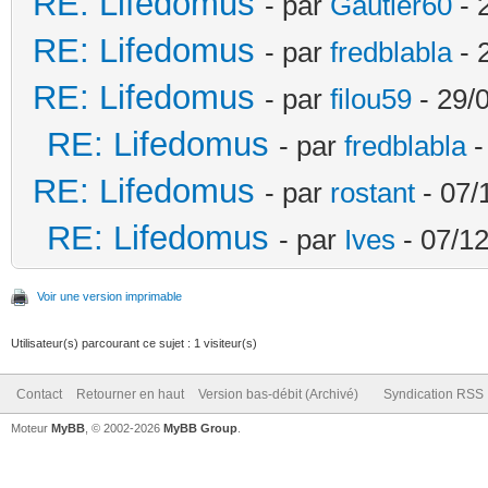
RE: Lifedomus
- par
Gautier60
- 
RE: Lifedomus
- par
fredblabla
- 
RE: Lifedomus
- par
filou59
- 29/
RE: Lifedomus
- par
fredblabla
-
RE: Lifedomus
- par
rostant
- 07/
RE: Lifedomus
- par
Ives
- 07/12
Voir une version imprimable
Utilisateur(s) parcourant ce sujet : 1 visiteur(s)
Contact
Retourner en haut
Version bas-débit (Archivé)
Syndication RSS
Moteur
MyBB
, © 2002-2026
MyBB Group
.