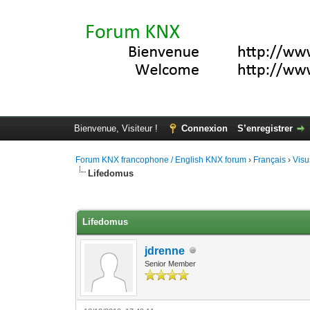
Bienvenue, Visiteur !
Connexion
S’enregistrer
Forum KNX francophone / English KNX forum
›
Français
›
Visu
Lifedomus
Moyenne : 4 (5 vote(s))
1
2
3
4
5
Lifedomus
jdrenne
Senior Member