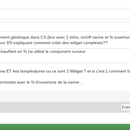
ment générique dans CS (knx avec 2 infos, on/off vanne et % ouverture
c pour DS expliquant comment créer des widget complexes??
chauffant en % j'ai utilisé le component curseur
vanne ET lest températures ou ce sont 2 Widget ? et si c'est 1 comment 
t thermostat avec le % d'ouverture de la vanne…