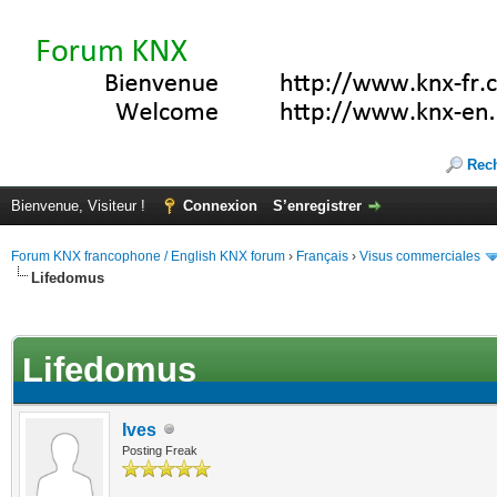
Rec
Bienvenue, Visiteur !
Connexion
S’enregistrer
Forum KNX francophone / English KNX forum
›
Français
›
Visus commerciales
Lifedomus
(s))
Lifedomus
Ives
Posting Freak