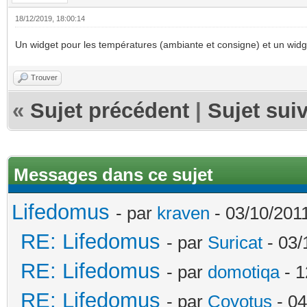
18/12/2019, 18:00:14
Un widget pour les températures (ambiante et consigne) et un widge
Trouver
«
Sujet précédent
|
Sujet sui
Messages dans ce sujet
Lifedomus
- par
kraven
- 03/10/2011
RE: Lifedomus
- par
Suricat
- 03/
RE: Lifedomus
- par
domotiqa
- 1
RE: Lifedomus
- par
Coyotus
- 04