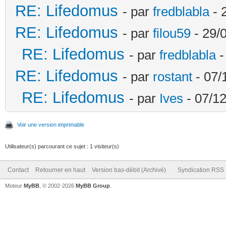
RE: Lifedomus
- par
fredblabla
- 
RE: Lifedomus
- par
filou59
- 29/
RE: Lifedomus
- par
fredblabla
-
RE: Lifedomus
- par
rostant
- 07/
RE: Lifedomus
- par
Ives
- 07/12
Voir une version imprimable
Utilisateur(s) parcourant ce sujet : 1 visiteur(s)
Contact
Retourner en haut
Version bas-débit (Archivé)
Syndication RSS
Moteur
MyBB
, © 2002-2026
MyBB Group
.