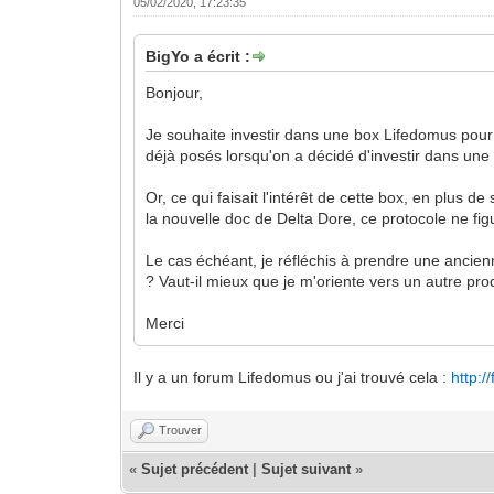
05/02/2020, 17:23:35
BigYo a écrit :
Bonjour,
Je souhaite investir dans une box Lifedomus pour
déjà posés lorsqu'on a décidé d'investir dans une 
Or, ce qui faisait l'intérêt de cette box, en plus de
la nouvelle doc de Delta Dore, ce protocole ne fig
Le cas échéant, je réfléchis à prendre une ancienn
? Vaut-il mieux que je m'oriente vers un autre pro
Merci
Il y a un forum Lifedomus ou j'ai trouvé cela :
http:
Trouver
«
Sujet précédent
|
Sujet suivant
»