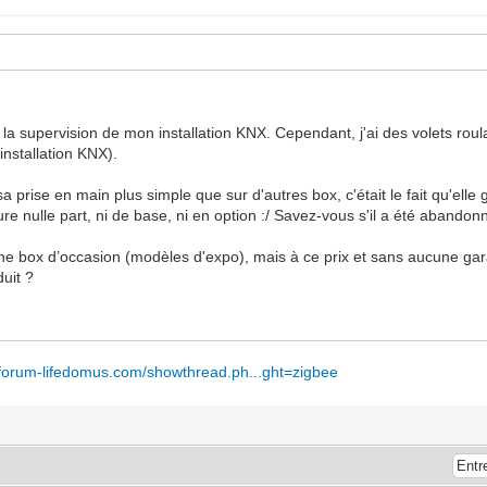
 la supervision de mon installation KNX. Cependant, j'ai des volets r
installation KNX).
 sa prise en main plus simple que sur d'autres box, c'était le fait qu'elle 
ure nulle part, ni de base, ni en option :/ Savez-vous s'il a été abandon
e box d’occasion (modèles d'expo), mais à ce prix et sans aucune garant
duit ?
//forum-lifedomus.com/showthread.ph...ght=zigbee