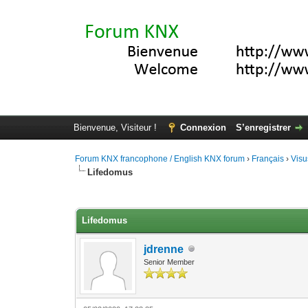
Bienvenue, Visiteur !
Connexion
S’enregistrer
Forum KNX francophone / English KNX forum
›
Français
›
Visu
Lifedomus
Moyenne : 4 (5 vote(s))
1
2
3
4
5
Lifedomus
jdrenne
Senior Member