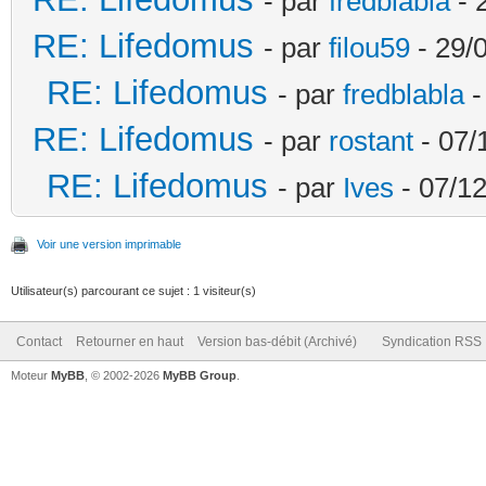
- par
fredblabla
- 
RE: Lifedomus
- par
filou59
- 29/
RE: Lifedomus
- par
fredblabla
-
RE: Lifedomus
- par
rostant
- 07/
RE: Lifedomus
- par
Ives
- 07/12
Voir une version imprimable
Utilisateur(s) parcourant ce sujet : 1 visiteur(s)
Contact
Retourner en haut
Version bas-débit (Archivé)
Syndication RSS
Moteur
MyBB
, © 2002-2026
MyBB Group
.