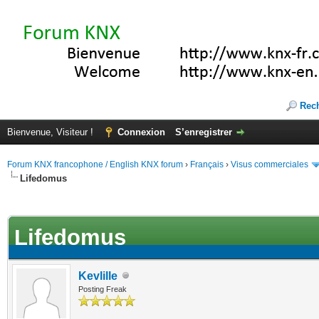
Rec
Bienvenue, Visiteur !
Connexion
S’enregistrer
Forum KNX francophone / English KNX forum
›
Français
›
Visus commerciales
Lifedomus
(s))
Lifedomus
Kevlille
Posting Freak