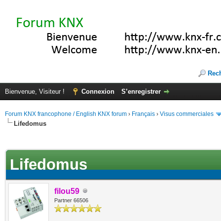
Rec
Bienvenue, Visiteur !
Connexion
S’enregistrer
Forum KNX francophone / English KNX forum
›
Français
›
Visus commerciales
Lifedomus
(s))
Lifedomus
filou59
Partner 66506