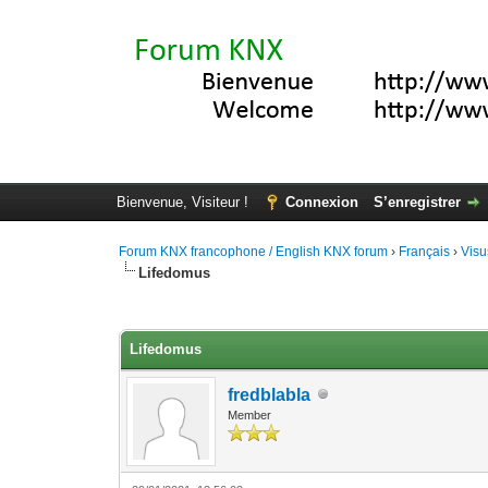
Bienvenue, Visiteur !
Connexion
S’enregistrer
Forum KNX francophone / English KNX forum
›
Français
›
Visu
Lifedomus
Moyenne : 4 (5 vote(s))
1
2
3
4
5
Lifedomus
fredblabla
Member