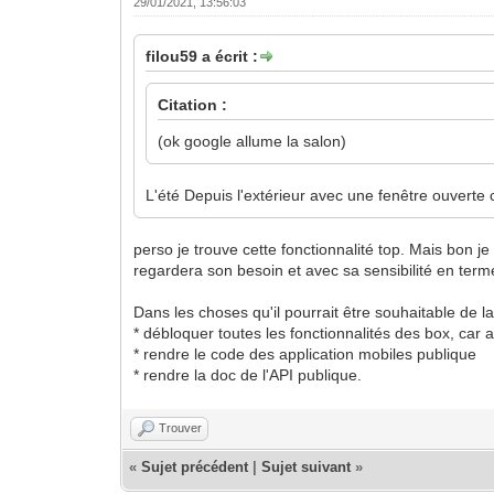
29/01/2021, 13:56:03
filou59 a écrit :
Citation :
(ok google allume la salon)
L'été Depuis l'extérieur avec une fenêtre ouverte
perso je trouve cette fonctionnalité top. Mais bon j
regardera son besoin et avec sa sensibilité en terme
Dans les choses qu'il pourrait être souhaitable de l
* débloquer toutes les fonctionnalités des box, car 
* rendre le code des application mobiles publique
* rendre la doc de l'API publique.
Trouver
«
Sujet précédent
|
Sujet suivant
»