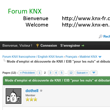
Rec
Bienvenue, Visiteur !
Connexion
S’enregistrer
Forum KNX francophone / English KNX forum
›
Français
›
Matériel KNX
Mode d'emploi et découverte de KNX / EIB "pour les nuls" et début
vote(s))
Pages (12) :
« Précédent
1
2
3
4
5
...
12
Suivant »
Mode d'emploi et découverte de KNX / EIB "pour les nuls" et débuta
dothell
Member