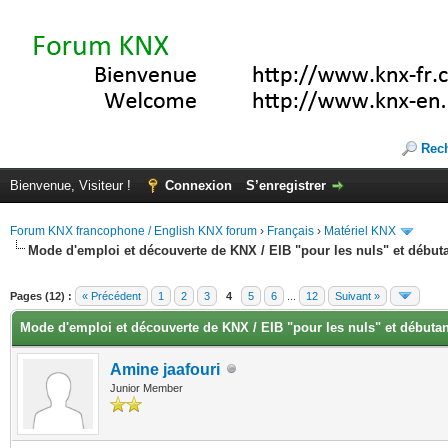
Rec
Bienvenue, Visiteur !
Connexion
S’enregistrer
Forum KNX francophone / English KNX forum
›
Français
›
Matériel KNX
Mode d'emploi et découverte de KNX / EIB "pour les nuls" et début
vote(s))
Pages (12) :
« Précédent
1
2
3
4
5
6
...
12
Suivant »
Mode d'emploi et découverte de KNX / EIB "pour les nuls" et débuta
Amine jaafouri
Junior Member