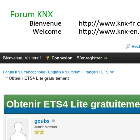
Rec
Bienvenue, Visiteur !
Connexion
S’enregistrer
Forum KNX francophone / English KNX forum
›
Français
›
ETS
Obtenir ETS4 Lite gratuitement
(s))
Obtenir ETS4 Lite gratuiteme
goubs
Junior Member