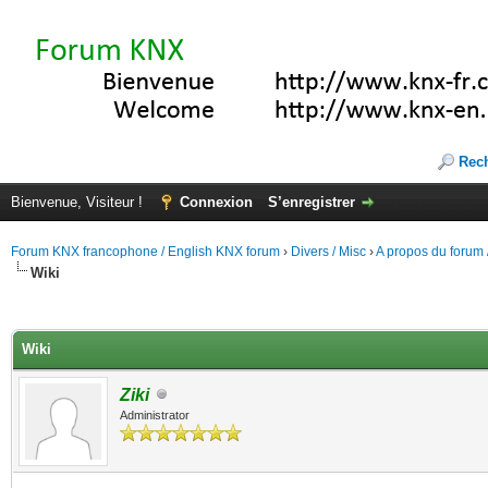
Rec
Bienvenue, Visiteur !
Connexion
S’enregistrer
Forum KNX francophone / English KNX forum
›
Divers / Misc
›
A propos du forum /
Wiki
(s))
Wiki
Ziki
Administrator