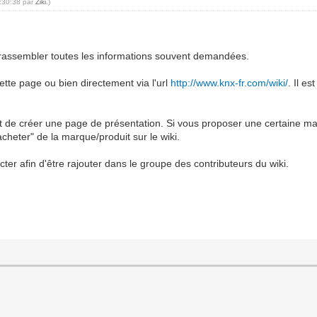
6:30:38 par
Ziki
.)
e rassembler toutes les informations souvent demandées.
 cette page ou bien directement via l'url
http://www.knx-fr.com/wiki/
. Il e
t de créer une page de présentation. Si vous proposer une certaine mar
cheter" de la marque/produit sur le wiki.
cter afin d'être rajouter dans le groupe des contributeurs du wiki.