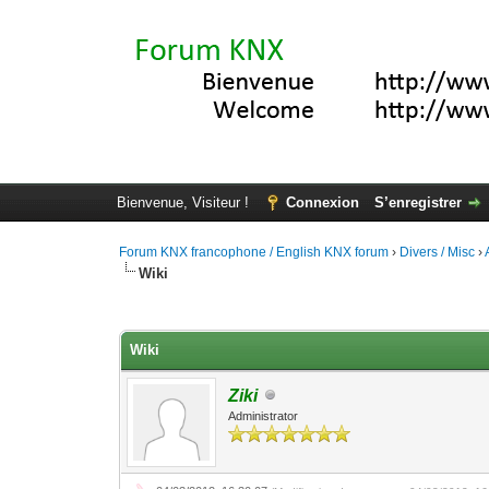
Bienvenue, Visiteur !
Connexion
S’enregistrer
Forum KNX francophone / English KNX forum
›
Divers / Misc
›
Wiki
Moyenne : 0 (0 vote(s))
1
2
3
4
5
Wiki
Ziki
Administrator