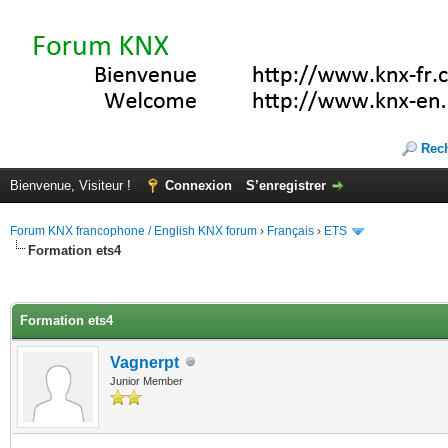
Rec
Bienvenue, Visiteur !
Connexion
S’enregistrer
Forum KNX francophone / English KNX forum
›
Français
›
ETS
Formation ets4
(s))
Formation ets4
Vagnerpt
Junior Member