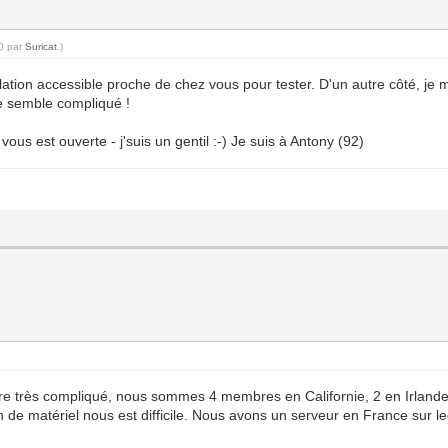
50 par
Suricat
.)
allation accessible proche de chez vous pour tester. D'un autre côté, je
me semble compliqué !
vous est ouverte - j'suis un gentil :-) Je suis à Antony (92)
re très compliqué, nous sommes 4 membres en Californie, 2 en Irlande,
n de matériel nous est difficile. Nous avons un serveur en France sur leq