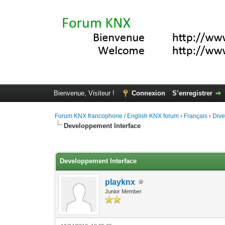
Bienvenue, Visiteur !
Connexion
S’enregistrer
Forum KNX francophone / English KNX forum
›
Français
›
Div
Developpement Interface
Moyenne : 0 (0 vote(s))
1
2
3
4
5
Developpement Interface
playknx
Junior Member