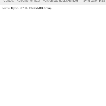
Contact
Retourner en haut
Version bas-débit (Archivé)
Syndication RSS
Moteur
MyBB
, © 2002-2026
MyBB Group
.