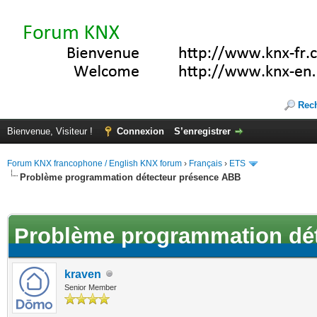
Rec
Bienvenue, Visiteur !
Connexion
S’enregistrer
Forum KNX francophone / English KNX forum
›
Français
›
ETS
Problème programmation détecteur présence ABB
(s))
Problème programmation dé
kraven
Senior Member