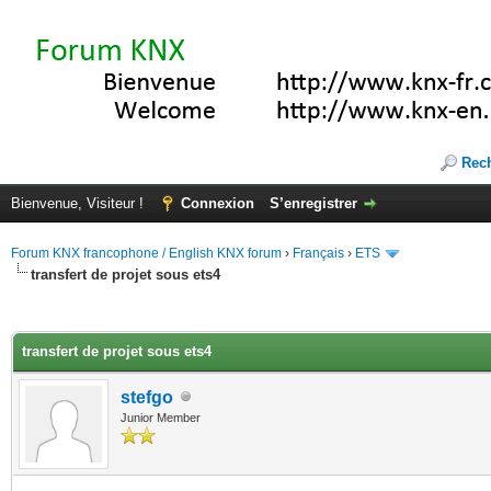
Rec
Bienvenue, Visiteur !
Connexion
S’enregistrer
Forum KNX francophone / English KNX forum
›
Français
›
ETS
transfert de projet sous ets4
(s))
transfert de projet sous ets4
stefgo
Junior Member