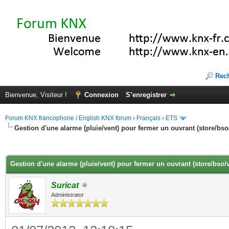
Rec
Bienvenue, Visiteur !
Connexion
S’enregistrer
Forum KNX francophone / English KNX forum
›
Français
›
ETS
Gestion d'une alarme (pluie/vent) pour fermer un ouvrant (store/bso
(s))
Gestion d'une alarme (pluie/vent) pour fermer un ouvrant (store/bso/
Suricat
Administrator