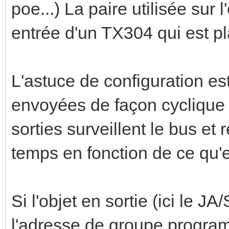
+ + +
poe...) La paire utilisée sur
| | |
entrée d'un TX304 qui est pl
P l u
| | |
L'astuce de configuration est
v v v v v
envoyées de façon cyclique s
Alim 12V +------
sorties surveillent le bus et
+--------->| Capteu
temps en fonction de ce qu'e
+-------
Si l'objet en sortie (ici le JA
l'adresse de groupe programm