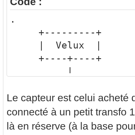
Code :
.
+---------+
| Velux |
+----+----+
| ABB
24V | +-------
+----+ JA/S4.24.
Le capteur est celui acheté
+----------
connecté à un petit transfo 1
là en réserve (à la base pou