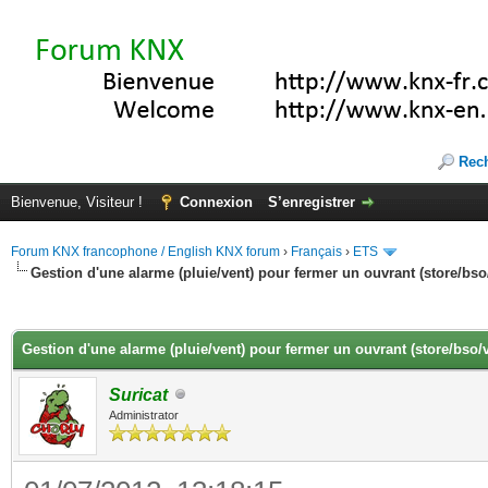
Rec
Bienvenue, Visiteur !
Connexion
S’enregistrer
Forum KNX francophone / English KNX forum
›
Français
›
ETS
Gestion d'une alarme (pluie/vent) pour fermer un ouvrant (store/bso
(s))
Gestion d'une alarme (pluie/vent) pour fermer un ouvrant (store/bso/
Suricat
Administrator