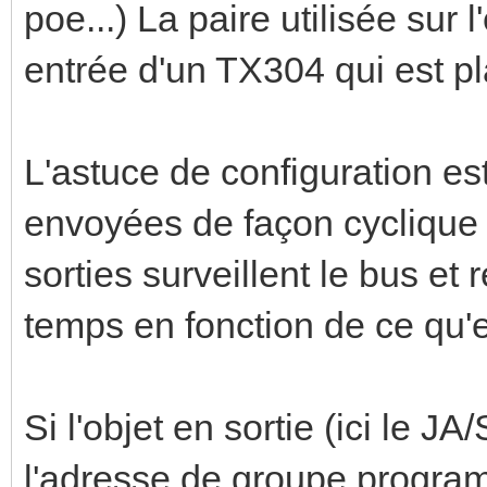
+ + +
poe...) La paire utilisée sur
| | |
entrée d'un TX304 qui est pl
P l u
| | |
L'astuce de configuration est
v v v v v
envoyées de façon cyclique s
Alim 12V +------
sorties surveillent le bus et
+--------->| Capteu
temps en fonction de ce qu'e
+-------
Si l'objet en sortie (ici le JA
l'adresse de groupe programm