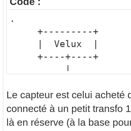
Code :
.
+---------+
| Velux |
+----+----+
| ABB
24V | +-------
+----+ JA/S4.24.
Le capteur est celui acheté
+----------
connecté à un petit transfo 1
là en réserve (à la base pou