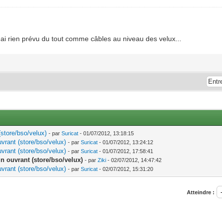
'ai rien prévu du tout comme câbles au niveau des velux...
(store/bso/velux)
- par
Suricat
- 01/07/2012, 13:18:15
uvrant (store/bso/velux)
- par
Suricat
- 01/07/2012, 13:24:12
uvrant (store/bso/velux)
- par
Suricat
- 01/07/2012, 17:58:41
n ouvrant (store/bso/velux)
- par
Ziki
- 02/07/2012, 14:47:42
uvrant (store/bso/velux)
- par
Suricat
- 02/07/2012, 15:31:20
Atteindre :