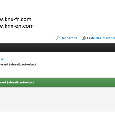
Recherche
Liste des membr
vrant (store/bso/velux)
rant (store/bso/velux)