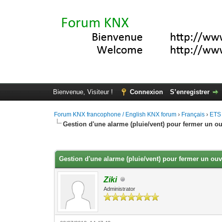
Bienvenue, Visiteur !
Connexion
S’enregistrer
Forum KNX francophone / English KNX forum
›
Français
›
ETS
Gestion d'une alarme (pluie/vent) pour fermer un ou
Moyenne : 0 (0 vote(s))
1
2
3
4
5
Gestion d'une alarme (pluie/vent) pour fermer un ouv
Ziki
Administrator