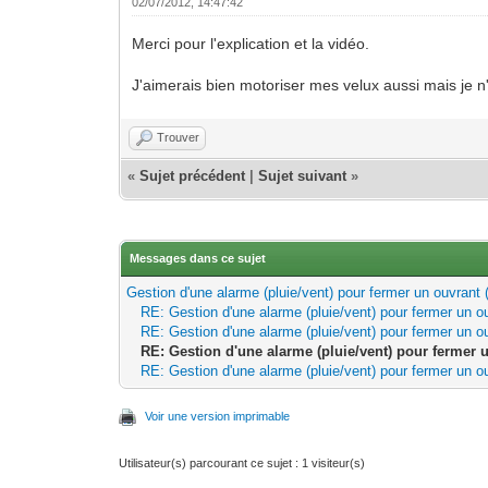
02/07/2012, 14:47:42
Merci pour l'explication et la vidéo.
J'aimerais bien motoriser mes velux aussi mais je n
Trouver
«
Sujet précédent
|
Sujet suivant
»
Messages dans ce sujet
Gestion d'une alarme (pluie/vent) pour fermer un ouvrant 
RE: Gestion d'une alarme (pluie/vent) pour fermer un o
RE: Gestion d'une alarme (pluie/vent) pour fermer un o
RE: Gestion d'une alarme (pluie/vent) pour fermer u
RE: Gestion d'une alarme (pluie/vent) pour fermer un o
Voir une version imprimable
Utilisateur(s) parcourant ce sujet : 1 visiteur(s)