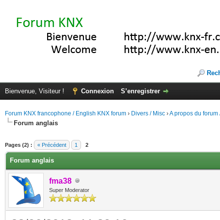
Rec
Bienvenue, Visiteur !
Connexion
S’enregistrer
Forum KNX francophone / English KNX forum
›
Divers / Misc
›
A propos du forum /
Forum anglais
(s))
Pages (2) :
« Précédent
1
2
Forum anglais
fma38
Super Moderator