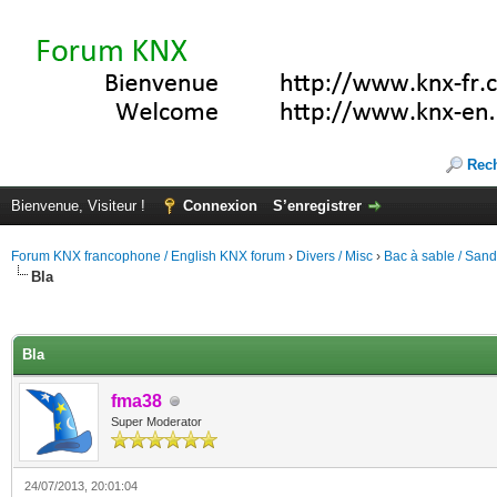
Rec
Bienvenue, Visiteur !
Connexion
S’enregistrer
Forum KNX francophone / English KNX forum
›
Divers / Misc
›
Bac à sable / San
Bla
(s))
Bla
fma38
Super Moderator
24/07/2013, 20:01:04