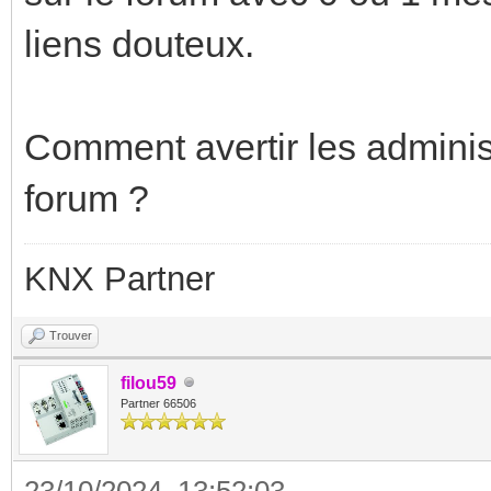
liens douteux.
Comment avertir les adminis
forum ?
KNX Partner
Trouver
filou59
Partner 66506
23/10/2024, 13:52:03