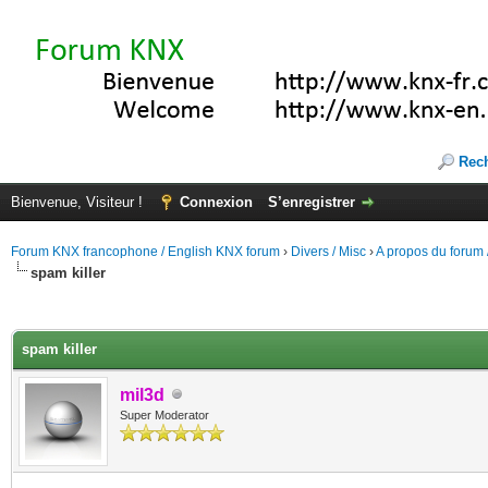
Rec
Bienvenue, Visiteur !
Connexion
S’enregistrer
Forum KNX francophone / English KNX forum
›
Divers / Misc
›
A propos du forum /
spam killer
(s))
spam killer
mil3d
Super Moderator