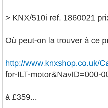
> KNX/510i ref. 1860021 pri
Où peut-on la trouver à ce pr
http://www.knxshop.co.uk/Cat
for-ILT-motor&NavID=000-
à £359...