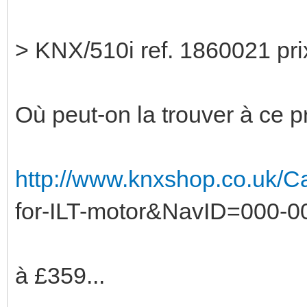
> KNX/510i ref. 1860021 pri
Où peut-on la trouver à ce pr
http://www.knxshop.co.uk/Cat
for-ILT-motor&NavID=000-
à £359...