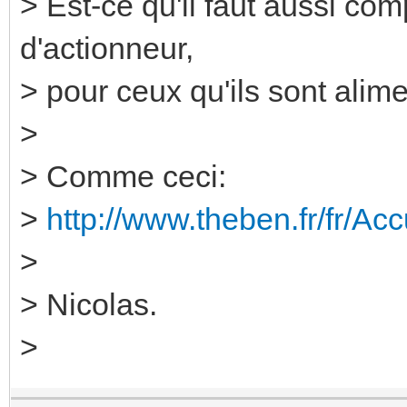
> Est-ce qu'il faut aussi co
d'actionneur,
> pour ceux qu'ils sont ali
>
> Comme ceci:
>
http://www.theben.fr/fr/Ac
>
> Nicolas.
>