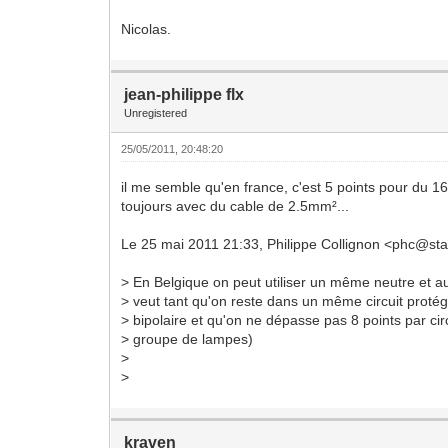
Nicolas.
jean-philippe flx
Unregistered
25/05/2011, 20:48:20
il me semble qu'en france, c'est 5 points pour du 1
toujours avec du cable de 2.5mm²...
Le 25 mai 2011 21:33, Philippe Collignon <phc@star
> En Belgique on peut utiliser un même neutre et a
> veut tant qu'on reste dans un même circuit prot
> bipolaire et qu'on ne dépasse pas 8 points par circ
> groupe de lampes)
>
>
kraven