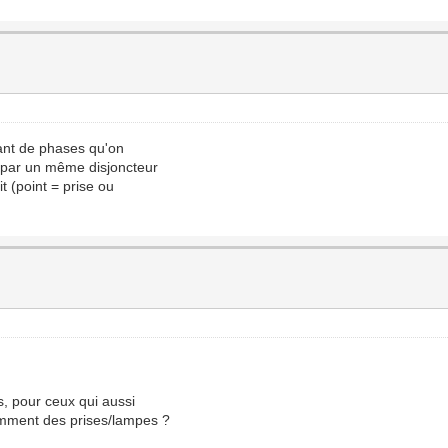
tant de phases qu'on
é par un même disjoncteur
t (point = prise ou
s, pour ceux qui aussi
amment des prises/lampes ?