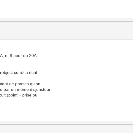
6A, et 8 pour du 20A,
object.com> a écrit :
utant de phases qu'on
égé par un même disjoncteur
uit (point = prise ou