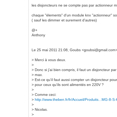
les disjoncteurs ne se compte pas par actionneur m
chaque "élements" d'un module knx "actionneur" s
( sauf les dimmer et surement d'autres)
@+
Anthony
Le 25 mai 2011 21:08, Goubs <goubsi@gmail.com> a
> Merci à vous deux.
>
> Donc si j'ai bien compris, il faut un disjoncteur p
> max.
> Est-ce qu'il faut aussi compter un disjoncteur pou
> pour ceux qu'ils sont alimentés en 220V ?
>
> Comme ceci:
>
http://www.theben.fr/fr/Accueil/Produits...MG-8-S
>
> Nicolas.
>