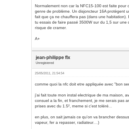
Normalement non car la NFC15-100 est faite pour qu
genre de problème. Un disjoncteur 16A protègent u
fait que ça ne chauffera pas (dans une habitation).
tu essais de faire passé 3500W sur du 1,5 sur une 
risque de cramer.
A+
jean-philippe flx
Unregistered
25/05/2011, 21:54:54
comme quoi la nfc doit etre appliquée avec "bon sen
j'ai fait toute mon instal electrique de ma maison, 
consuel a la fin, et franchement, je me serais pas
prises avec du 1.5², meme si c'est toléré...
en plus, on sait jamais ce qu'on va brancher dessus
vapeur, fer a repasser, radiateur....)