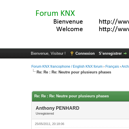
Bienvenue, Visiteur !
Connexion
S’enregistrer
Forum KNX francophone / English KNX forum
›
Français
›
Arch
Re: Re : Re: Neutre pour plusieurs phases
Moyenne : 0 (0 vote(s))
1
2
3
4
5
Re: Re : Re: Neutre pour plusieurs phases
Anthony PENHARD
Unregistered
25/05/2011, 20:18:06