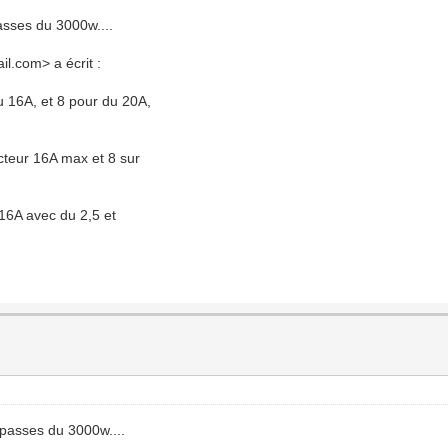
passes du 3000w....
l.com> a écrit :
du 16A, et 8 pour du 20A,
cteur 16A max et 8 sur
 16A avec du 2,5 et
y passes du 3000w....