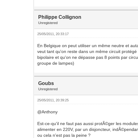
Philippe Collignon
Unregistered
25/05/2011, 20:33:17
En Belgique on peut utiliser un même neutre et au
veut tant qu'on reste dans un même circuit protég
bipolaire et qu'on ne dépasse pas 8 points par circui
groupe de lampes)
Goubs
Unregistered
25/05/2011, 20:39:25
@Anthony
Est-ce-qu'il ne faut pas aussi protÃ©ger les module
alimenter en 220V, par un disjoncteur, indÃ©pend
ou cela n'est pas la peine ?