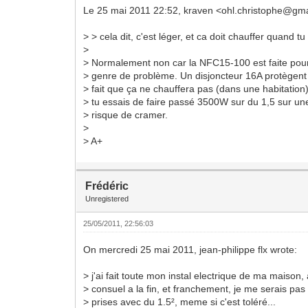
Le 25 mai 2011 22:52, kraven <ohl.christophe@gmai
> > cela dit, c'est léger, et ca doit chauffer quand t
>
> Normalement non car la NFC15-100 est faite pour 
> genre de problème. Un disjoncteur 16A protègent
> fait que ça ne chauffera pas (dans une habitation
> tu essais de faire passé 3500W sur du 1,5 sur un
> risque de cramer.
>
> A+
Frédéric
Unregistered
25/05/2011, 22:56:03
On mercredi 25 mai 2011, jean-philippe flx wrote:
> j'ai fait toute mon instal electrique de ma maison
> consuel a la fin, et franchement, je me serais p
> prises avec du 1.5², meme si c'est toléré...