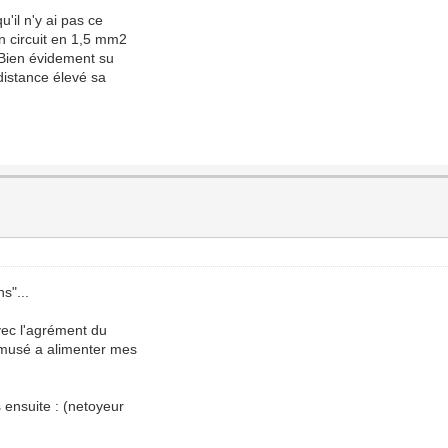
'il n'y ai pas ce
n circuit en 1,5 mm2
 Bien évidement su
distance élevé sa
s"...
avec l'agrément du
 amusé a alimenter mes
 ensuite : (netoyeur