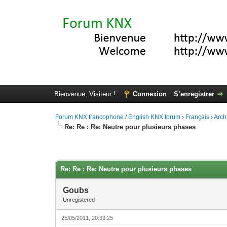
Bienvenue, Visiteur !
Connexion
S’enregistrer
Forum KNX francophone / English KNX forum
›
Français
›
Arch
Re: Re : Re: Neutre pour plusieurs phases
Moyenne : 0 (0 vote(s))
1
2
3
4
5
Re: Re : Re: Neutre pour plusieurs phases
Goubs
Unregistered
25/05/2011, 20:39:25