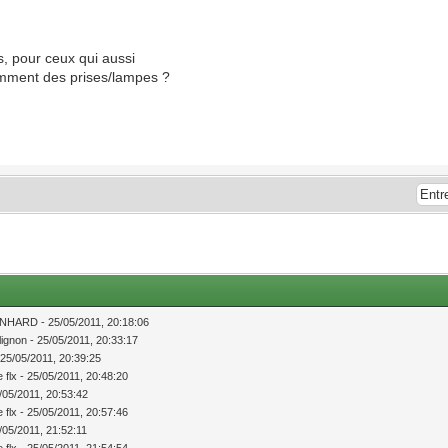
s, pour ceux qui aussi
amment des prises/lampes ?
ENHARD - 25/05/2011, 20:18:06
llignon - 25/05/2011, 20:33:17
 25/05/2011, 20:39:25
pe flx - 25/05/2011, 20:48:20
5/05/2011, 20:53:42
pe flx - 25/05/2011, 20:57:46
5/05/2011, 21:52:11
pe flx - 25/05/2011, 21:54:54