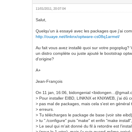
11/01/2011, 20:07:04
Salut,
Quelqu'un à essayé avec les packages que j'ai com
http://ouaye.net/linknx/optware-cs08q1armel/
Au fait vous avez installé quoi sur votre pogoplug? 
un distro complète ou juste ajouté le bootstrap opt
d'origine?
A+
Jean-François
On 11 jan, 16:06, bidongenial <bidongen...@gmail.
> Pour installer EIBD, LINKNX et KNXWEB, j'ai dû c
> pas mal de packages, mais cela s'est en général
> erreurs.
> Tu télécharges le package de base (voir site eib
> tu "./configure" puis "make" et enfin "make install",
> Le seul qui m'ait donné du fil à retordre est l'ins
> (pour le 1-wire), mais j'y suis quand-même arrivé