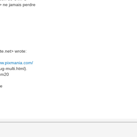
-> ne jamais perdre
te.net> wrote:
www.pixmania.com/
ug-multi.html).
sem20
ge