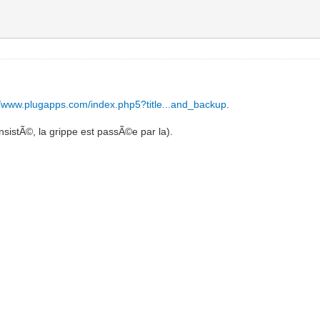
//www.plugapps.com/index.php5?title...and_backup
.
nsistÃ©, la grippe est passÃ©e par la).