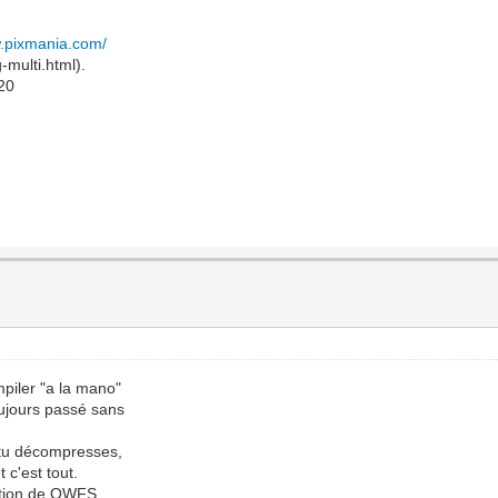
w.pixmania.com/
-multi.html).
m20
piler "a la mano"
oujours passé sans
, tu décompresses,
t c'est tout.
llation de OWFS