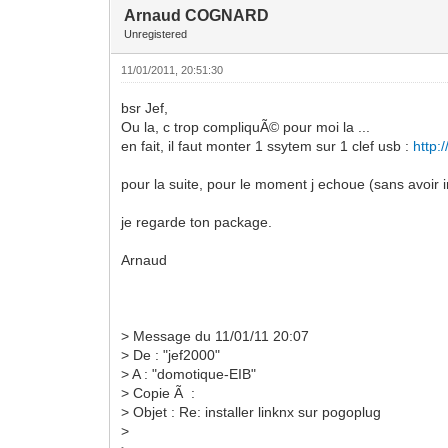
Arnaud COGNARD
Unregistered
11/01/2011, 20:51:30
bsr Jef,
Ou la, c trop compliquÃ© pour moi la ...
en fait, il faut monter 1 ssytem sur 1 clef usb :
http:
pour la suite, pour le moment j echoue (sans avoir i
je regarde ton package.
Arnaud
> Message du 11/01/11 20:07
> De : "jef2000"
> A : "domotique-EIB"
> Copie Ã :
> Objet : Re: installer linknx sur pogoplug
>