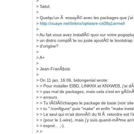
>
> Salut,
>
> Quelqu'un Ã essayÃ© avec les packages que j'a
>
http://ouaye.net/linknx/optware-cs08q1armel/
>
> Au fait vous avez installÃ© quoi sur votre pogopl
> un distro complÃ¨te ou juste ajoutÃ© le bootstra
> d'origine?
>
> A+
>
> Jean-FranÃ§ois
>
> On 11 jan, 16:06, bidongenial wrote:
> > Pour installer EIBD, LINKNX et KNXWEB, j'ai dÃ
> > pas mal de packages, mais cela s'est en gÃ©n
> > erreurs.
> > Tu tÃ©lÃ©charges le package de base (voir sit
> > tu "./configure" puis "make" et enfin "make install
> > Le seul qui m'ait donnÃ© du fil Ã retordre est l
> > (pour le 1-wire), mais j'y suis quand-mÃªme arr
> > espoir... ;-).
> >