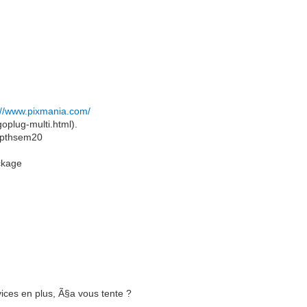
://www.pixmania.com/
goplug-multi.html).
ibpthsem20
ackage
vices en plus, Ã§a vous tente ?