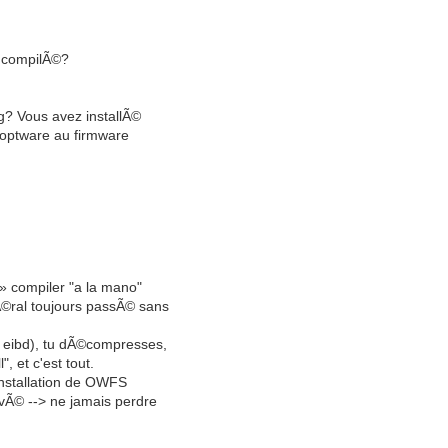
i compilÃ©?
ug? Vous avez installÃ©
p optware au firmware
» compiler "a la mano"
Ã©ral toujours passÃ© sans
e eibd), tu dÃ©compresses,
", et c'est tout.
'installation de OWFS
ivÃ© --> ne jamais perdre