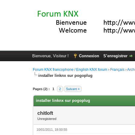
Bienvenue, Visiteur !
Connexion
S’enregistrer
Forum KNX francophone / English KNX forum
›
Français
›
Arch
installer linknx sur pogoplug
Moyenne : 0 (0 vote(s))
1
2
3
4
5
Pages (2) :
1
2
Suivant »
installer linknx sur pogoplug
chitloft
Unregistered
10/01/2011, 18:00:55