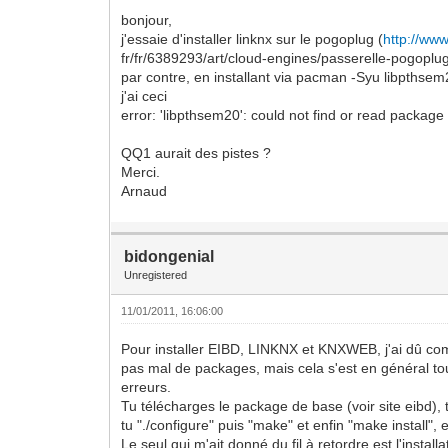
bonjour,
j'essaie d'installer linknx sur le pogoplug (
http://ww
fr/fr/6389293/art/cloud-engines/passerelle-pogoplug
par contre, en installant via pacman -Syu libpthse
j'ai ceci
error: 'libpthsem20': could not find or read package
QQ1 aurait des pistes ?
Merci.
Arnaud
bidongenial
Unregistered
11/01/2011, 16:06:00
Pour installer EIBD, LINKNX et KNXWEB, j'ai dû com
pas mal de packages, mais cela s'est en général t
erreurs.
Tu télécharges le package de base (voir site eibd)
tu "./configure" puis "make" et enfin "make install", e
Le seul qui m'ait donné du fil à retordre est l'insta