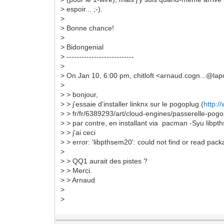
> espoir... ;-).
>
> Bonne chance!
>
> Bidongenial
> ---------------------------
>
> On Jan 10, 6:00 pm, chitloft <arnaud.cogn...@lap
>
> > bonjour,
> > j'essaie d'installer linknx sur le pogoplug (
http:/
> > fr/fr/6389293/art/cloud-engines/passerelle-pogo
> > par contre, en installant via pacman -Syu libp
> > j'ai ceci
> > error: 'libpthsem20': could not find or read pac
>
> > QQ1 aurait des pistes ?
> > Merci.
> > Arnaud
>
>