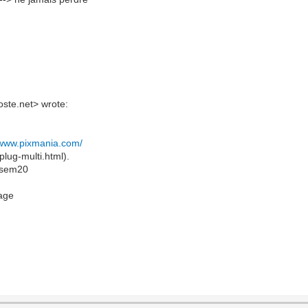
oste.net> wrote:
/www.pixmania.com/
plug-multi.html).
thsem20
kage