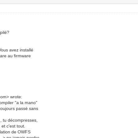
pilé?
Vous avez installé
ware au firmware
com> wrote:
ompiler "a la mano"
 toujours passé sans
d), tu décompresses,
 et c'est tout.
tallation de OWFS
 --> ne jamais perdre