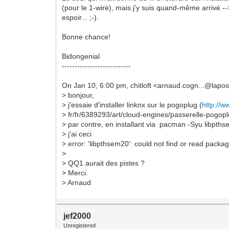
(pour le 1-wire), mais j'y suis quand-même arrivé -
espoir... ;-).
Bonne chance!
Bidongenial
---------------------------
On Jan 10, 6:00 pm, chitloft <arnaud.cogn...@lapos
> bonjour,
> j'essaie d'installer linknx sur le pogoplug (
http://
> fr/fr/6389293/art/cloud-engines/passerelle-pogopl
> par contre, en installant via pacman -Syu libpth
> j'ai ceci
> error: 'libpthsem20': could not find or read packa
>
> QQ1 aurait des pistes ?
> Merci.
> Arnaud
jef2000
Unregistered