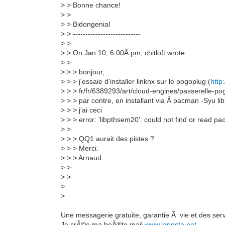
> > Bonne chance!
> >
> > Bidongenial
> > ---------------------------
> >
> > On Jan 10, 6:00Â pm, chitloft wrote:
> >
> > > bonjour,
> > > j'essaie d'installer linknx sur le pogoplug (
http
> > > fr/fr/6389293/art/cloud-engines/passerelle-po
> > > par contre, en installant via Â pacman -Syu l
> > > j'ai ceci
> > > error: 'libpthsem20': could not find or read p
> >
> > > QQ1 aurait des pistes ?
> > > Merci.
> > > Arnaud
> >
> >
>
>
Une messagerie gratuite, garantie Ã vie et des ser
Je crÃ©e ma boÃ®te mail
www.laposte.net