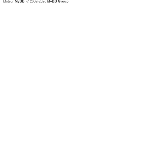
Moteur
MyBB
, © 2002-2026
MyBB Group
.