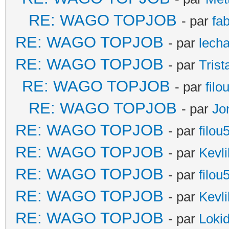
RE: WAGO TOPJOB
- par
fa
RE: WAGO TOPJOB
- par
lecha
RE: WAGO TOPJOB
- par
Trist
RE: WAGO TOPJOB
- par
filo
RE: WAGO TOPJOB
- par
Jo
RE: WAGO TOPJOB
- par
filou
RE: WAGO TOPJOB
- par
Kevli
RE: WAGO TOPJOB
- par
filou
RE: WAGO TOPJOB
- par
Kevli
RE: WAGO TOPJOB
- par
Loki