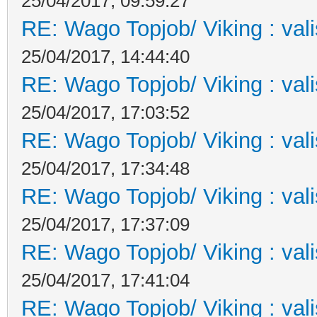
25/04/2017, 09:59:27
RE: Wago Topjob/ Viking : val
25/04/2017, 14:44:40
RE: Wago Topjob/ Viking : val
25/04/2017, 17:03:52
RE: Wago Topjob/ Viking : val
25/04/2017, 17:34:48
RE: Wago Topjob/ Viking : val
25/04/2017, 17:37:09
RE: Wago Topjob/ Viking : val
25/04/2017, 17:41:04
RE: Wago Topjob/ Viking : val