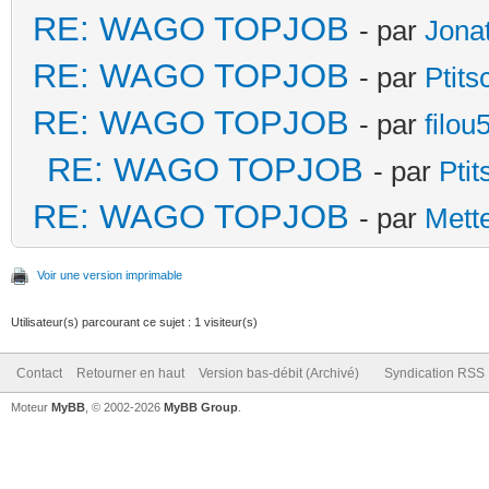
RE: WAGO TOPJOB
- par
Jona
RE: WAGO TOPJOB
- par
Ptit
RE: WAGO TOPJOB
- par
filou
RE: WAGO TOPJOB
- par
Pti
RE: WAGO TOPJOB
- par
Mett
Voir une version imprimable
Utilisateur(s) parcourant ce sujet : 1 visiteur(s)
Contact
Retourner en haut
Version bas-débit (Archivé)
Syndication RSS
Moteur
MyBB
, © 2002-2026
MyBB Group
.