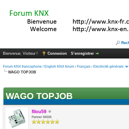
Rec
Bienvenue, Visiteur !
Connexion
S’enregistrer
Forum KNX francophone / English KNX forum
›
Français
›
Electricité générale
WAGO TOPJOB
(s))
WAGO TOPJOB
filou59
Partner 66506