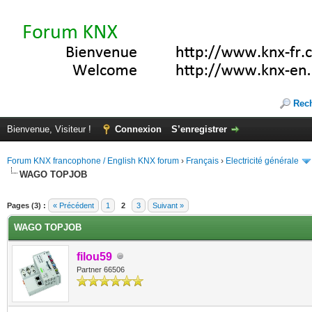
Rec
Bienvenue, Visiteur !
Connexion
S’enregistrer
Forum KNX francophone / English KNX forum
›
Français
›
Electricité générale
WAGO TOPJOB
(s))
Pages (3) :
« Précédent
1
2
3
Suivant »
WAGO TOPJOB
filou59
Partner 66506