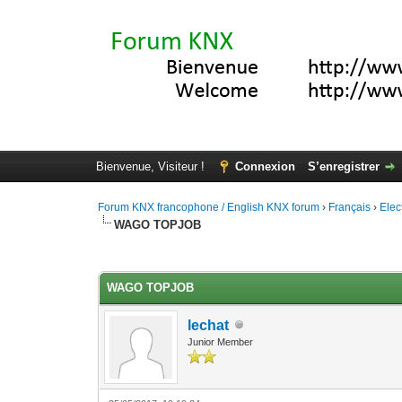
Bienvenue, Visiteur !
Connexion
S’enregistrer
Forum KNX francophone / English KNX forum
›
Français
›
Elec
WAGO TOPJOB
Moyenne : 5 (1 vote(s))
1
2
3
4
5
WAGO TOPJOB
lechat
Junior Member