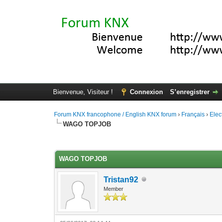
Bienvenue, Visiteur !
Connexion
S’enregistrer
Forum KNX francophone / English KNX forum
›
Français
›
Elec
WAGO TOPJOB
Moyenne : 5 (1 vote(s))
1
2
3
4
5
WAGO TOPJOB
Tristan92
Member