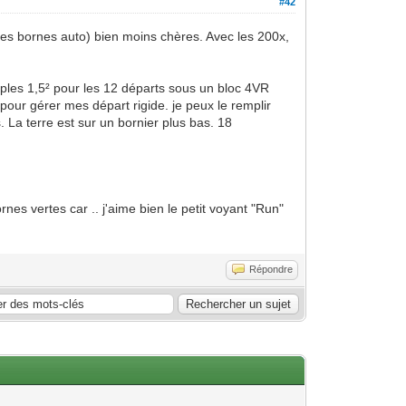
#42
les bornes auto) bien moins chères. Avec les 200x,
ples 1,5² pour les 12 départs sous un bloc 4VR
our gérer mes départ rigide. je peux le remplir
s. La terre est sur un bornier plus bas. 18
nes vertes car .. j'aime bien le petit voyant "Run"
Répondre