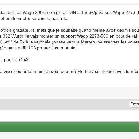
ur les bornes Wago 200x-xxx sur rail DIN à 1,8-3€/p versus Wago 2273 (
ettes de neutre suivant le pas, etc.
-trois gradateurs, mais que je souhaite quand même avoir des fils sou
 352 Wurth, je vais monter un support Wago 2273-500 en bout de rail p
as), et 2 de 5x à la verticale (phase vers le Merten, neutre vers les volet
ée par un dij. 10A propre à ce module.
2 pour les 243.
à visser ou auto, mais j'ai opté pour du Merten / schneider avec leur bor