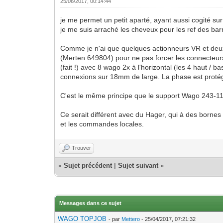
25/06/2017, 00:14:44
je me permet un petit aparté, ayant aussi cogité s
je me suis arraché les cheveux pour les ref des barr
Comme je n'ai que quelques actionneurs VR et deux
(Merten 649804) pour ne pas forcer les connecteurs
(fait !) avec 8 wago 2x à l'horizontal (les 4 haut / b
connexions sur 18mm de large. La phase est protég
C'est le même principe que le support Wago 243-11
Ce serait différent avec du Hager, qui à des bornes 
et les commandes locales.
Trouver
«
Sujet précédent
|
Sujet suivant
»
Messages dans ce sujet
WAGO TOPJOB
- par
Mettero
- 25/04/2017, 07:21:32