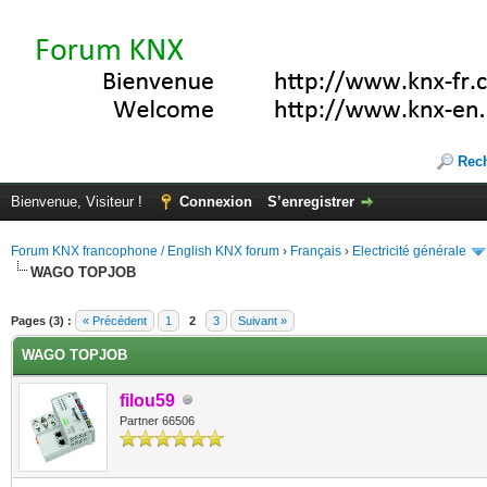
Rec
Bienvenue, Visiteur !
Connexion
S’enregistrer
Forum KNX francophone / English KNX forum
›
Français
›
Electricité générale
WAGO TOPJOB
(s))
Pages (3) :
« Précédent
1
2
3
Suivant »
WAGO TOPJOB
filou59
Partner 66506