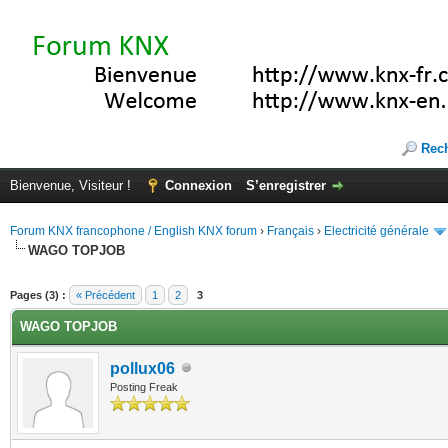
Rec
Bienvenue, Visiteur !
Connexion
S’enregistrer
Forum KNX francophone / English KNX forum
›
Français
›
Electricité générale
WAGO TOPJOB
(s))
Pages (3) :
« Précédent
1
2
3
WAGO TOPJOB
pollux06
Posting Freak