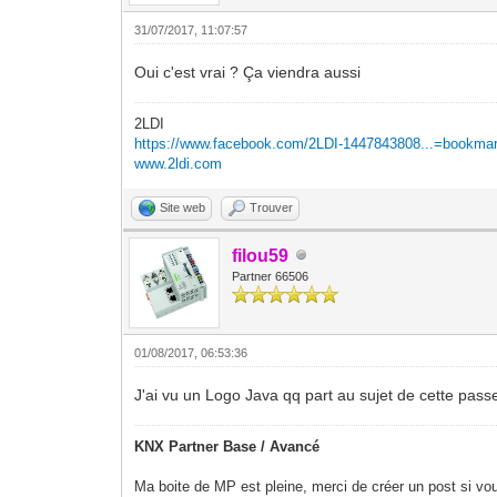
31/07/2017, 11:07:57
Oui c'est vrai ? Ça viendra aussi
2LDI
https://www.facebook.com/2LDI-1447843808...=bookma
www.2ldi.com
Site web
Trouver
filou59
Partner 66506
01/08/2017, 06:53:36
J'ai vu un Logo Java qq part au sujet de cette passere
KNX Partner Base / Avancé
Ma boite de MP est pleine, merci de créer un post si vou