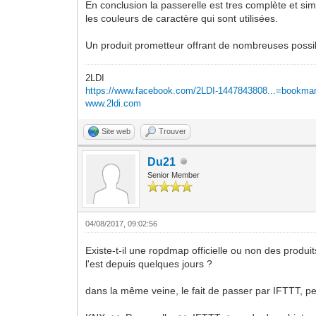
En conclusion la passerelle est tres complète et sim
les couleurs de caractère qui sont utilisées.
Un produit prometteur offrant de nombreuses possibil
2LDI
https://www.facebook.com/2LDI-1447843808...=bookma
www.2ldi.com
Site web
Trouver
Du21
Senior Member
04/08/2017, 09:02:56
Existe-t-il une ropdmap officielle ou non des produ
l'est depuis quelques jours ?
dans la même veine, le fait de passer par IFTTT, per