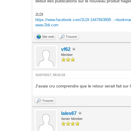
début des publications sur le nouveau produit hager
2LDI
https://www.facebook.com/2LDI-1447843808...=bookma
www.2ldi.com
Site web
Trouver
vf62
Member
31/07/2017, 09:01:03
J'avais cru comprendre que le retour serait fait sur
Trouver
lales67
Senior Member