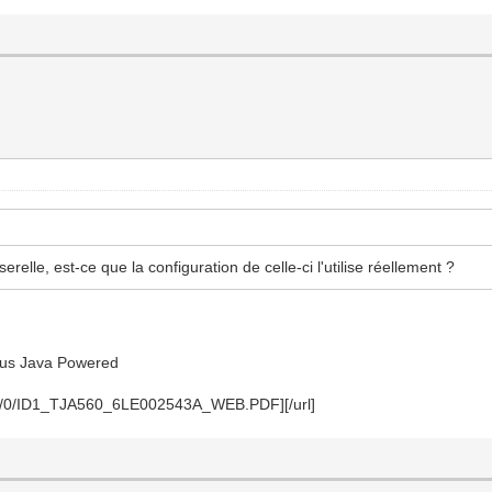
relle, est-ce que la configuration de celle-ci l'utilise réellement ?
sous Java Powered
39_1/0/ID1_TJA560_6LE002543A_WEB.PDF][/url]