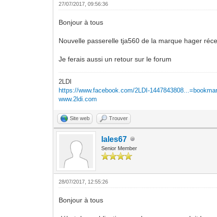
27/07/2017, 09:56:36
Bonjour à tous
Nouvelle passerelle tja560 de la marque hager récep
Je ferais aussi un retour sur le forum
2LDI
https://www.facebook.com/2LDI-1447843808...=bookma
www.2ldi.com
Site web
Trouver
lales67
Senior Member
28/07/2017, 12:55:26
Bonjour à tous