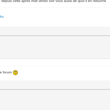
 depuis cette après midi venez voir vous aussi de quoi il en retourne
rks
 le forum