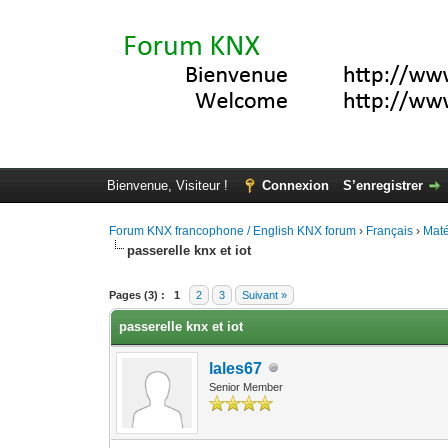
Bienvenue, Visiteur !
Connexion
S’enregistrer
Forum KNX francophone / English KNX forum
›
Français
›
Maté
passerelle knx et iot
Moyenne : 0 (0 vote(s))
1
2
3
4
5
Pages (3) :
1
2
3
Suivant »
passerelle knx et iot
lales67
Senior Member