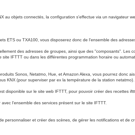
 KNX au objets connectés, la configuration s'effectue via un navigateur we
projets ETS ou TXA100, vous disposerez donc de l'ensemble des adresses
ellement des adresses de groupes, ainsi que des "composants". Les com
ur le site IFTTT ou dans les différentes programmation horaire ou automat
produits Sonos, Netatmo, Hue, et Amazon Alexa, vous pourrez donc aisé
bus KNX (pour superviser par ex la température de la station netatmo).
t disponible sur le site web IFTTT, pour pouvoir créer des recettes iftt
r avec l'ensemble des services présent sur le site IFTTT.
e personnaliser et créer des scènes, de gérer les notifications et de 