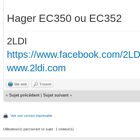
Hager EC350 ou EC352
2LDI
https://www.facebook.com/2L
www.2ldi.com
Site web
Trouver
«
Sujet précédent
|
Sujet suivant
»
Voir une version imprimable
Utilisateur(s) parcourant ce sujet : 1 visiteur(s)