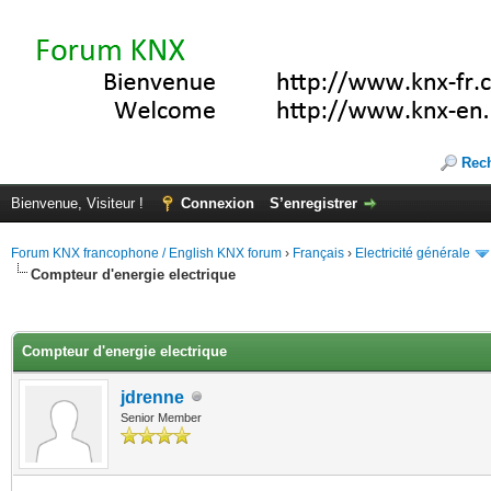
Rec
Bienvenue, Visiteur !
Connexion
S’enregistrer
Forum KNX francophone / English KNX forum
›
Français
›
Electricité générale
Compteur d'energie electrique
(s))
Compteur d'energie electrique
jdrenne
Senior Member