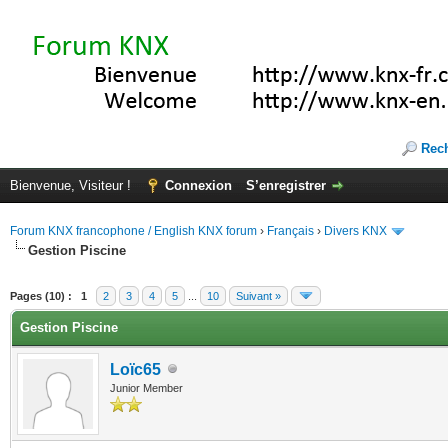
Rec
Bienvenue, Visiteur !
Connexion
S’enregistrer
Forum KNX francophone / English KNX forum
›
Français
›
Divers KNX
Gestion Piscine
(s))
Pages (10) :
1
2
3
4
5
...
10
Suivant »
Gestion Piscine
Loïc65
Junior Member